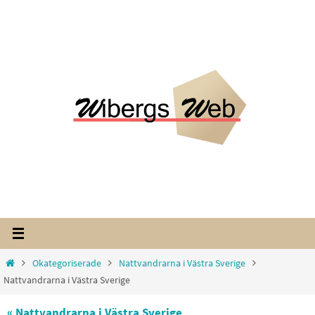
Hoppa
till
innehållet
Home
Okategoriserade
Nattvandrarna i Västra Sverige
Nattvandrarna i Västra Sverige
« Nattvandrarna i Västra Sverige