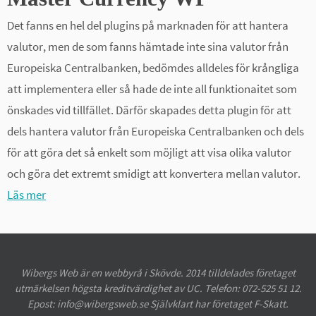
Det fanns en hel del plugins på marknaden för att hantera
valutor, men de som fanns hämtade inte sina valutor från
Europeiska Centralbanken, bedömdes alldeles för krångliga
att implementera eller så hade de inte all funktionaitet som
önskades vid tillfället. Därför skapades detta plugin för att
dels hantera valutor från Europeiska Centralbanken och dels
för att göra det så enkelt som möjligt att visa olika valutor
och göra det extremt smidigt att konvertera mellan valutor.
Läs mer
Wibergs Web är en webbyrå i Skövde. 2014 tilldelades företaget
utmärkelsen högsta kreditvärdighet av UC. Telefon: 072-525 51 12.
Epost: info@wibergsweb.se Självklart har företaget F-Skatt.