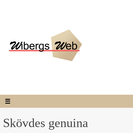
Hoppa
till
innehållet
Skövdes genuina