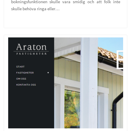
bokningsfunktionen skulle vara smidig och att folk inte
skulle behöva ringa eller…