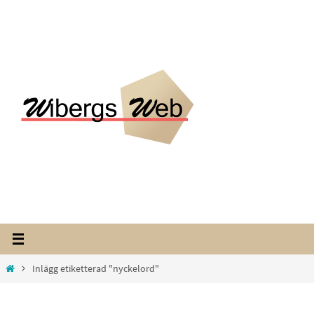
Hoppa
till
innehållet
Home
Inlägg etiketterad "nyckelord"