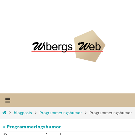
Hoppa
till
innehållet
Home
blogposts
Programmeringshumor
Programmeringshumor
« Programmeringshumor