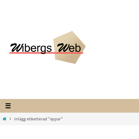
Hoppa
till
innehållet
Home
Inlägg etiketterad "appar"