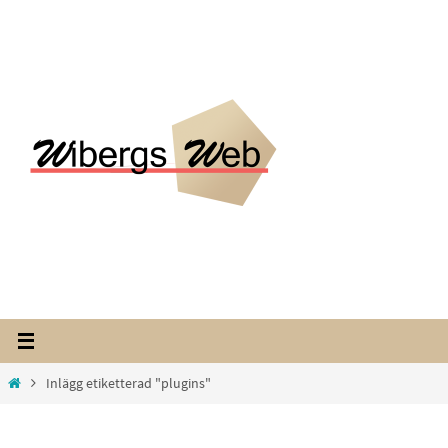
Hoppa
till
innehållet
Home
Inlägg etiketterad "plugins"