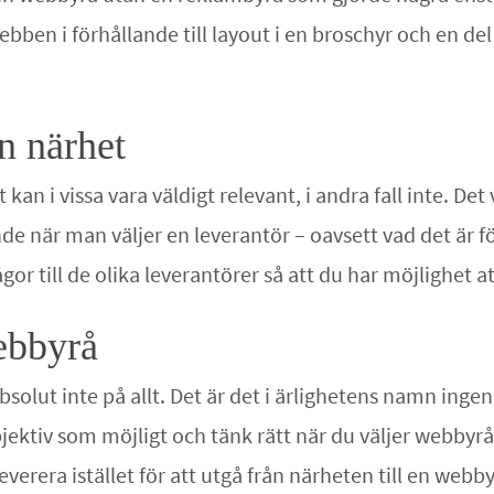
 webben i förhållande till layout i en broschyr och en
n närhet
an i vissa vara väldigt relevant, i andra fall inte. Det
 när man väljer en leverantör – oavsett vad det är för
ågor till de olika leverantörer så att du har möjlighet 
webbyrå
solut inte på allt. Det är det i ärlighetens namn inge
objektiv som möjligt och tänk rätt när du väljer webbyrå
verera istället för att utgå från närheten till en webb