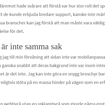
remot hade svårare att förstå var hur stor roll det s
t de kunde erbjuda bredare support, kanske inte märkli
vissa branscher kan jag förstå att man måste vara väld
else för det.
är inte samma sak
 jag till min förvåning att sidan inte var mobilanpassa
n ganska snabbt att deras bakgrund inte var inom in
 är det inte. Jag kan inte göra en snygg broschyr bar
 troligtvis stöta på en massa hinder på vägen som en e
ens en webbyrå utan en reklambyrå som gjorde några ens