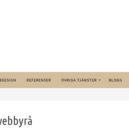
BDESIGN
REFERENSER
ÖVRIGA TJÄNSTER
BLOGG
 webbyrå