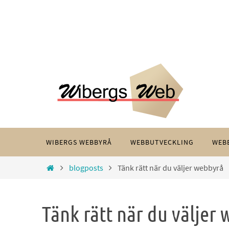
Hoppa
till
innehållet
Hoppa
WIBERGS WEBBYRÅ
WEBBUTVECKLING
WEB
till
innehållet
Home
blogposts
Tänk rätt när du väljer webbyrå
Tänk rätt när du väljer