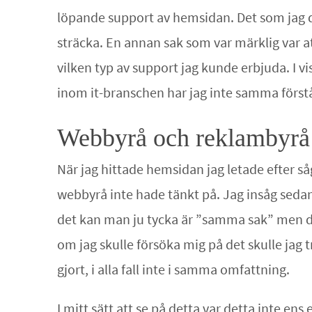
löpande support av hemsidan. Det som jag dä
sträcka. En annan sak som var märklig var at
vilken typ av support jag kunde erbjuda. I 
inom it-branschen har jag inte samma förstå
Webbyrå och reklambyrå 
När jag hittade hemsidan jag letade efter såg
webbyrå inte hade tänkt på. Jag insåg seda
det kan man ju tycka är ”samma sak” men det
om jag skulle försöka mig på det skulle jag
gjort, i alla fall inte i samma omfattning.
I mitt sätt att se på detta var detta inte 