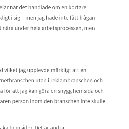
pelar när det handlade om en kortare
gt i sig – men jag hade inte fått frågan
igt nära under hela arbetsprocessen, men
d vilket jag upplevde märkligt att en
ternetbranschen utan i reklambranschen och
a för att jag kan göra en snygg hemsida och
rfaren person inom den branschen inte skulle
taka hemsidor. Det är andra