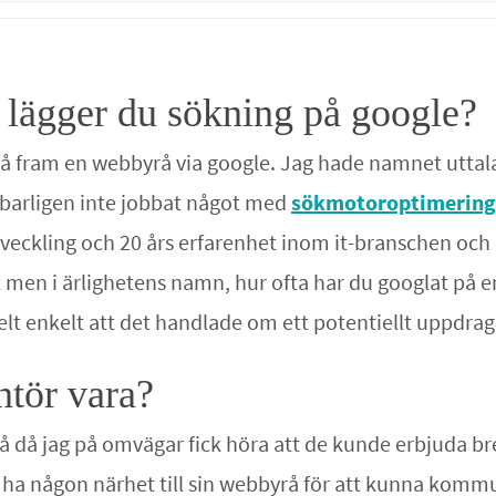
d lägger du sökning på google?
 få fram en webbyrå via google. Jag hade namnet uttala
barligen inte jobbat något med
sökmotoroptimering
veckling och 20 års erfarenhet inom it-branschen och 
 men i ärlighetens namn, hur ofta har du googlat på e
elt enkelt att det handlade om ett potentiellt uppdrag
ntör vara?
yrå då jag på omvägar fick höra att de kunde erbjuda 
ll ha någon närhet till sin webbyrå för att kunna kom