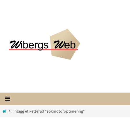
Hoppa
till
innehållet
Home
Inlägg etiketterad "sökmotoroptimering"