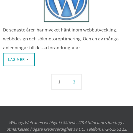
De senaste åren har mycket hänt inom webbutveckling,
webbdesign och sökmotoroptimering. Och en av många
anledningar till dessa förändringar är…
LÄS MER
1
2
Wibergs Web är en webbyrå i Skövde. 2014 tilldelades företaget
utmärkelsen högsta kreditvärdighet av UC. Telefon: 072-525 51 12.